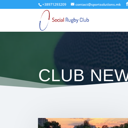
+38971293209
contact@sportsolutions.mk
CLUB NE