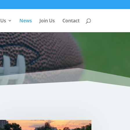
 Us
News
Join Us
Contact