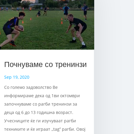
Почнуваме со тренинзи
Sep 19, 2020
Со големо задоволство Ве
информираме дека од 1ви октомври
започнуваме со рагби тренинзи за
деца од 6 до 13 годишна возраст.
Учесниците ќе ги изучуваат рагби
техниките и ќе играат ,,tag’’ рагби. Овој