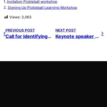
1.
Invitation Pickleball workshop
2.
Signing Up Pickleball Learning Workshop
Views:
3,063
PREVIOUS POST
NEXT POST
Call for Identifying Good Practices in Youth Engagement for Public Space Creation
Keynote speaker at EU & Sport Conference in France
Sport Social Solutions
Headquartered in Skopje, North Macedonia
+389 71 293 209